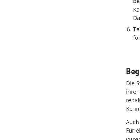
be
Ka
Da
T
fo
Beg
Die S
ihrer
redak
Kennt
Auch 
Für e
eing