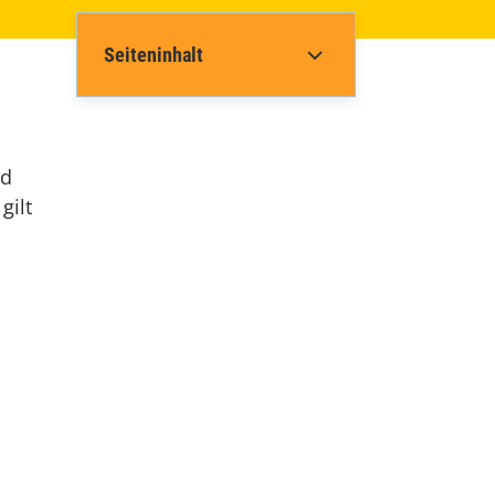
Seiteninhalt
nd
gilt