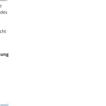
e
 des
cht
sung
.html