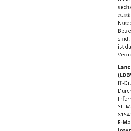
sechs
zustä
Nutz
Betr
sind.
ist d
Verm
Land
(LDB
IT-Di
Durch
Infor
St.-M
8154
E-Ma
Inter