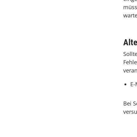
müsse
warte
Alt
Sollt
Fehle
veran
E-
Bei S
versu