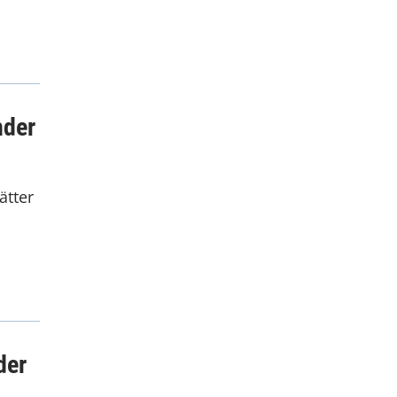
nder
ätter
der