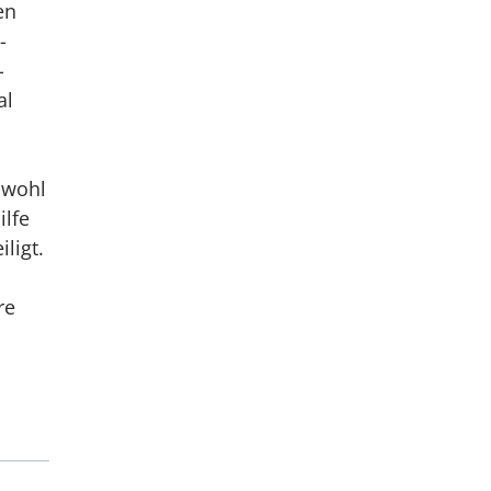
en
-
-
al
owohl
ilfe
ligt.
re