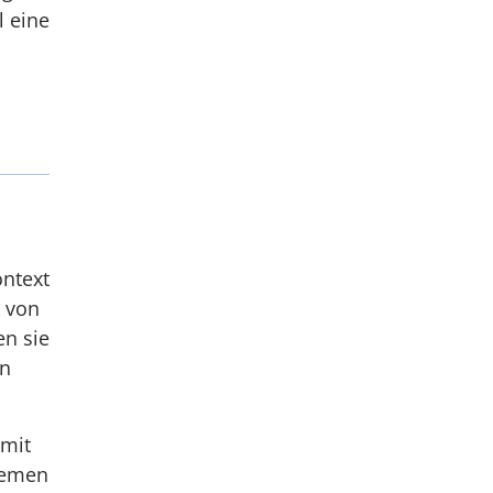
l eine
ontext
k von
en sie
en
 mit
hemen