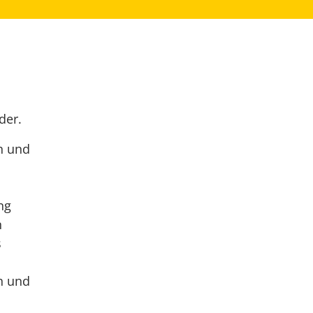
der.
n und
ng
n
s
n und