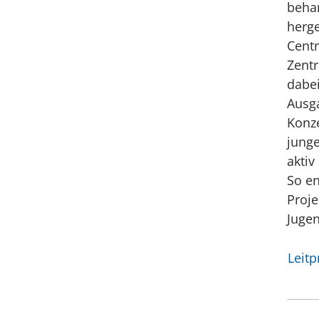
beha
herge
Cent
Zentr
dabei
Ausg
Konz
junge
aktiv
So en
Proj
Jugen
Leitp