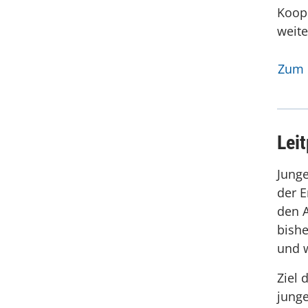
Koope
weit
Zum L
Lei
Junge
der E
den A
bish
und 
Ziel 
junge