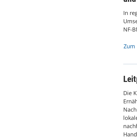
In re
Umse
NF-B
Zum 
Leit
Die K
Ernäh
Nachh
lokal
nachh
Handl