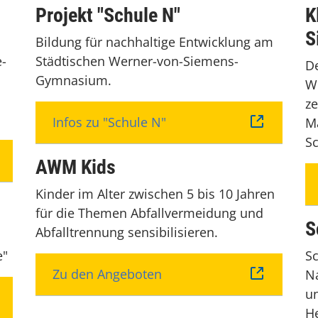
Projekt "Schule N"
K
S
Bildung für nachhaltige Entwicklung am
e-
Städtischen Werner-von-Siemens-
De
Gymnasium.
W
ze
Infos zu "Schule N"
M
Sc
AWM Kids
Kinder im Alter zwischen 5 bis 10 Jahren
für die Themen Abfallvermeidung und
S
Abfalltrennung sensibilisieren.
e"
S
Zu den Angeboten
Na
un
He