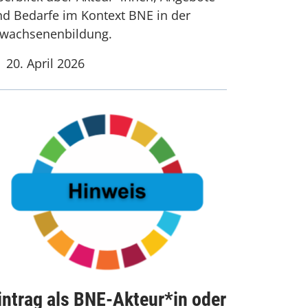
d Bedarfe im Kontext BNE in der
rwachsenenbildung.
20. April 2026
intrag als BNE-Akteur*in oder